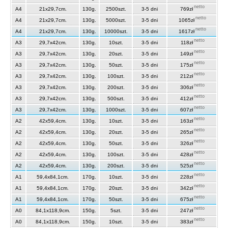
netto
A4
21x29,7cm.
130g.
2500szt.
3-5 dni
769zł
netto
A4
21x29,7cm.
130g.
5000szt.
3-5 dni
1065zł
netto
A4
21x29,7cm.
130g.
10000szt.
3-5 dni
1617zł
netto
A3
29,7x42cm.
130g.
10szt.
3-5 dni
118zł
netto
A3
29,7x42cm.
130g.
20szt.
3-5 dni
149zł
netto
A3
29,7x42cm.
130g.
50szt.
3-5 dni
175zł
netto
A3
29,7x42cm.
130g.
100szt.
3-5 dni
212zł
netto
A3
29,7x42cm.
130g.
200szt.
3-5 dni
306zł
netto
A3
29,7x42cm.
130g.
500szt.
3-5 dni
412zł
netto
A3
29,7x42cm.
130g.
1000szt.
3-5 dni
607zł
netto
A2
42x59,4cm.
130g.
10szt.
3-5 dni
163zł
netto
A2
42x59,4cm.
130g.
20szt.
3-5 dni
265zł
netto
A2
42x59,4cm.
130g.
50szt.
3-5 dni
326zł
netto
A2
42x59,4cm.
130g.
100szt.
3-5 dni
428zł
netto
A2
42x59,4cm.
130g.
200szt.
3-5 dni
525zł
netto
A1
59,4x84,1cm.
170g.
10szt.
3-5 dni
228zł
netto
A1
59,4x84,1cm.
170g.
20szt.
3-5 dni
342zł
netto
A1
59,4x84,1cm.
170g.
50szt.
3-5 dni
675zł
netto
A0
84,1x118,9cm.
150g.
5szt.
3-5 dni
247zł
netto
A0
84,1x118,9cm.
150g.
10szt.
3-5 dni
383zł