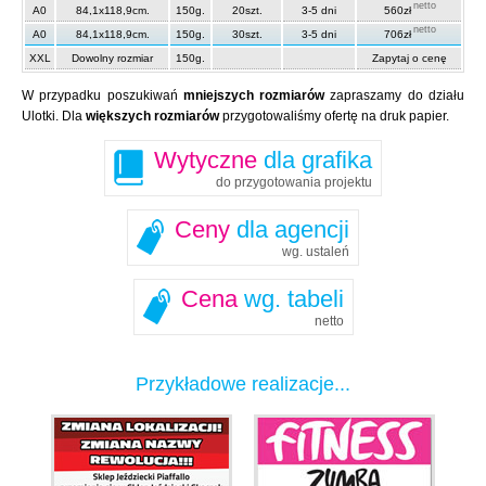
netto
A0
84,1x118,9cm.
150g.
20szt.
3-5 dni
560zł
netto
A0
84,1x118,9cm.
150g.
30szt.
3-5 dni
706zł
XXL
Dowolny rozmiar
150g.
Zapytaj o cenę
W przypadku poszukiwań
mniejszych rozmiarów
zapraszamy do działu
Ulotki. Dla
większych rozmiarów
przygotowaliśmy ofertę na druk papier.
Wytyczne
dla grafika
do przygotowania projektu
Ceny
dla agencji
wg. ustaleń
Cena
wg. tabeli
netto
Przykładowe realizacje...