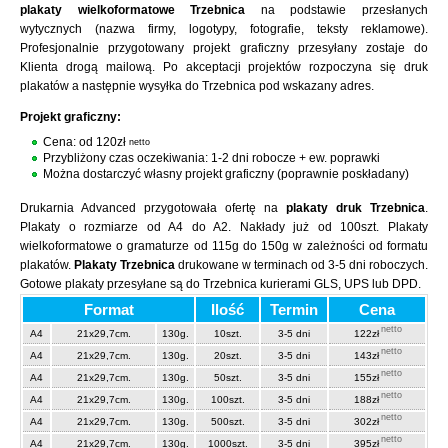
plakaty wielkoformatowe Trzebnica
na podstawie przesłanych
wytycznych (nazwa firmy, logotypy, fotografie, teksty reklamowe).
Profesjonalnie przygotowany projekt graficzny przesyłany zostaje do
Klienta drogą mailową. Po akceptacji projektów rozpoczyna się druk
plakatów a następnie wysyłka do Trzebnica pod wskazany adres.
Projekt graficzny:
Cena: od 120zł
netto
Przybliżony czas oczekiwania: 1-2 dni robocze + ew. poprawki
Można dostarczyć własny projekt graficzny (poprawnie poskładany)
Drukarnia Advanced przygotowała ofertę na
plakaty druk Trzebnica
.
Plakaty o rozmiarze od A4 do A2. Nakłady już od 100szt. Plakaty
wielkoformatowe o gramaturze od 115g do 150g w zależności od formatu
plakatów.
Plakaty Trzebnica
drukowane w terminach od 3-5 dni roboczych.
Gotowe plakaty przesyłane są do Trzebnica kurierami GLS, UPS lub DPD.
Format
Ilość
Termin
Cena
netto
A4
21x29,7cm.
130g.
10szt.
3-5 dni
122zł
netto
A4
21x29,7cm.
130g.
20szt.
3-5 dni
143zł
netto
A4
21x29,7cm.
130g.
50szt.
3-5 dni
155zł
netto
A4
21x29,7cm.
130g.
100szt.
3-5 dni
188zł
netto
A4
21x29,7cm.
130g.
500szt.
3-5 dni
302zł
netto
A4
21x29,7cm.
130g.
1000szt.
3-5 dni
395zł