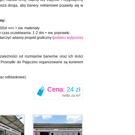
ybsza droga, aby
banery reklamowe
pojawiły się w
zny:
100zł
+ ew. materiały
netto
y czas oczekiwania: 1-2 dni + ew. poprawki
arczyć własny projekt graficzny (
pobierz wytyczne)
leżności od rozmiarów banerów oraz ich ilości
 Przesyłki do Pajęczno organizowane są kurierem
raz odblaskowe).
Cena:
24 zł
netto za m
2