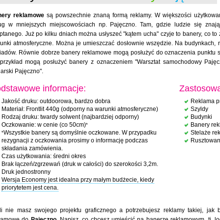
nery reklamowe
są powszechnie znaną formą reklamy. W większości użytkow
ug w mniejszych miejscowościach np. Pajęczno. Tam, gdzie ludzie się zna
ptanego. Już po kilku dniach można usłyszeć "kątem ucha" czyje to banery, co to z
unki atmosferyczne. Można je umieszczać dosłownie wszędzie. Na budynkach, ru
iadów. Równie dobrze banery reklamowe mogą posłużyć do oznaczenia punktu 
przykład mogą posłużyć banery z oznaczeniem "Warsztat samochodowy Pajęczn
larski Pajęczno".
dstawowe informacje:
Zastosowa
Jakość druku: outdoorowa, bardzo dobra
Reklama p
Materiał: Frontlit 440g (odporny na warunki atmosferyczne)
Szyldy
Rodzaj druku: twardy solwent (najbardziej odporny)
Budynki
Oczkowanie: w cenie (co 50cm)
Banery re
*
Wszystkie banery są domyślnie oczkowane. W przypadku
Stelaże r
*
rezygnacji z oczkowania prosimy o informację podczas
Rusztowan
składania zamówienia.
Czas użytkowania: średni okres
Brak łączeń/zgrzewań (druk w całości) do szerokości 3,2m.
Druk jednostronny
Wersja Economy jest idealna przy małym budżecie, kiedy
priorytetem jest cena.
li nie masz swojego projektu graficznego a potrzebujesz reklamy takiej, jak
klamowe do
Pajęczno
. Napisz, co chcesz umieścić na banerze reklamowym, tj. lo