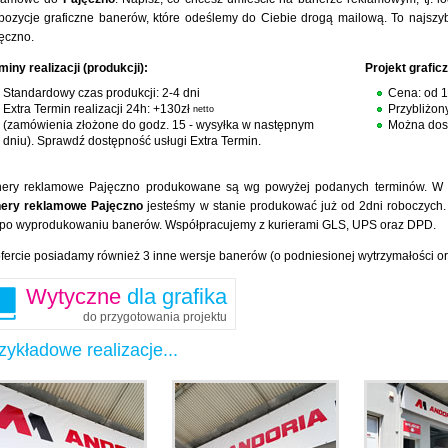
pozycje graficzne banerów, które odeślemy do Ciebie drogą mailową. To najsz
ęczno.
miny realizacji (produkcji):
Projekt grafic
Standardowy czas produkcji: 2-4 dni
Cena: od 
Extra Termin realizacji 24h: +130zł
Przybliżon
netto
(zamówienia złożone do godz. 15 - wysyłka w następnym
Można dost
dniu). Sprawdź dostępność usługi Extra Termin.
ery reklamowe Pajęczno produkowane są wg powyżej podanych terminów. W za
ery reklamowe Pajęczno
jesteśmy w stanie produkować już od 2dni roboczych.
 po wyprodukowaniu banerów. Współpracujemy z kurierami GLS, UPS oraz DPD.
fercie posiadamy również 3 inne wersje banerów (o podniesionej wytrzymałości o
Wytyczne
dla grafika
do przygotowania projektu
zykładowe realizacje...