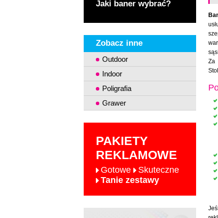
Jaki baner wybrać?
Ba
usł
sze
Zobacz inne
war
sąs
Outdoor
Za 
Sto
Indoor
Po
Poligrafia
Grawer
PAKIETY
REKLAMOWE
Gotowe
Skuteczne
Tanie zestawy
Jeś
re