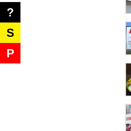
?
S
P