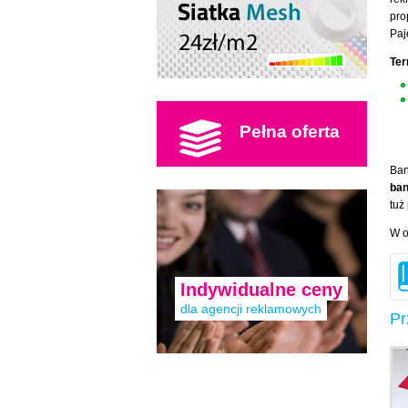
pro
Paj
Ter
Pełna oferta
Ban
ban
tuż
W o
Indywidualne ceny
dla agencji reklamowych
Pr