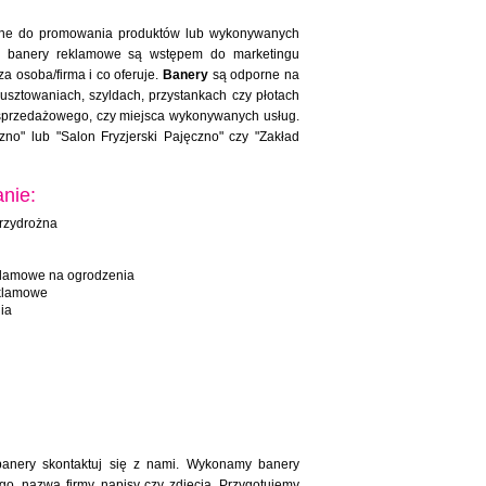
ane do promowania produktów lub wykonywanych
ją banery reklamowe są wstępem do marketingu
a osoba/firma i co oferuje.
Banery
są odporne na
sztowaniach, szyldach, przystankach czy płotach
sprzedażowego, czy miejsca wykonywanych usług.
o" lub "Salon Fryzjerski Pajęczno" czy "Zakład
nie:
rzydrożna
klamowe na ogrodzenia
eklamowe
ia
 banery skontaktuj się z nami. Wykonamy banery
go, nazwa firmy, napisy czy zdjęcia. Przygotujemy