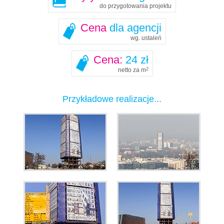
do przygotowania projektu
Cena
dla agencji
wg. ustaleń
Cena:
24 zł
netto za m
2
Przykładowe realizacje...