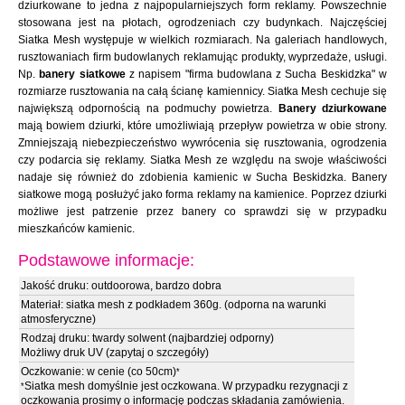
dziurkowane to jedna z najpopularniejszych form reklamy. Powszechnie
stosowana jest na płotach, ogrodzeniach czy budynkach. Najczęściej
Siatka Mesh występuje w wielkich rozmiarach. Na galeriach handlowych,
rusztowaniach firm budowlanych reklamując produkty, wyprzedaże, usługi.
Np.
banery siatkowe
z napisem "firma budowlana z Sucha Beskidzka" w
rozmiarze rusztowania na całą ścianę kamiennicy. Siatka Mesh cechuje się
największą odpornością na podmuchy powietrza.
Banery dziurkowane
mają bowiem dziurki, które umożliwiają przepływ powietrza w obie strony.
Zmniejszają niebezpieczeństwo wywrócenia się rusztowania, ogrodzenia
czy podarcia się reklamy. Siatka Mesh ze względu na swoje właściwości
nadaje się również do zdobienia kamienic w Sucha Beskidzka. Banery
siatkowe mogą posłużyć jako forma reklamy na kamienice. Poprzez dziurki
możliwe jest patrzenie przez banery co sprawdzi się w przypadku
mieszkańców kamienic.
Podstawowe informacje:
Jakość druku: outdoorowa, bardzo dobra
Materiał: siatka mesh z podkładem 360g. (odporna na warunki
atmosferyczne)
Rodzaj druku: twardy solwent (najbardziej odporny)
Możliwy druk UV (zapytaj o szczegóły)
Oczkowanie: w cenie (co 50cm)
*
Siatka mesh domyślnie jest oczkowana. W przypadku rezygnacji z
*
oczkowania prosimy o informację podczas składania zamówienia.