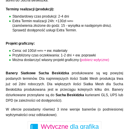
adres do Sucha Beskidzka.
Terminy realizacji (produkcji):
Standardowy czas produkcji: 2-4 dni
Extra Termin realizacji 24h: +130zł
netto
(zamówienia złożone do godz. 15 - wysyłka w następnym dniu).
Sprawdź dostępność usługi Extra Termin.
Projekt graficzny:
Cena: od 100zł
+ ew. materiały
netto
Przybliżony czas oczekiwania: 1-2 dni + ew. poprawki
Można dostarczyć własny projekt graficzny (
pobierz wytyczne)
Banery Siatkowe Sucha Beskidzka
produkowane są wg powyżej
podanych terminów. Dla najmniejszych ilości Siatki Mesh produkcja trwa
już od 2dni roboczych. Dla większych ilości Siatka Mesh dla Sucha
Beskidzka produkowana jest w przeciągu kolejnych kilku dni. Banery
dziurkowane przesyłane są do
Sucha Beskidzka
kurierami GLS, UPS lub
DPD (w zależności od dostępności).
W ofercie posiadamy również 3 inne wersje banerów (o podniesionej
wytrzymałości oraz odblaskowe).
Wytyczne
dla grafika