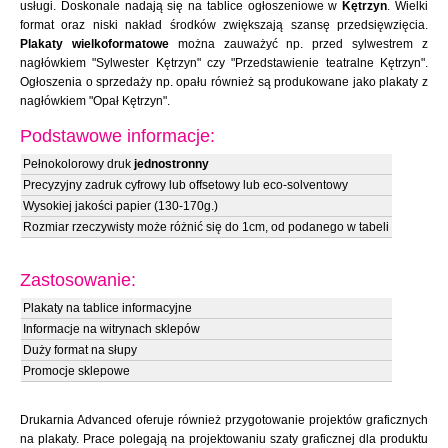
usługi. Doskonale nadają się na tablice ogłoszeniowe w
Kętrzyn
. Wielki
format oraz niski nakład środków zwiększają szansę przedsięwzięcia.
Plakaty wielkoformatowe
można zauważyć np. przed sylwestrem z
nagłówkiem "Sylwester Kętrzyn" czy "Przedstawienie teatralne Kętrzyn".
Ogłoszenia o sprzedaży np. opału również są produkowane jako plakaty z
nagłówkiem "Opał Kętrzyn".
Podstawowe informacje:
Pełnokolorowy druk
jednostronny
Precyzyjny zadruk cyfrowy lub offsetowy lub eco-solventowy
Wysokiej jakości papier (130-170g.)
Rozmiar rzeczywisty może różnić się do 1cm, od podanego w tabeli
Zastosowanie:
Plakaty na tablice informacyjne
Informacje na witrynach sklepów
Duży format na słupy
Promocje sklepowe
Drukarnia Advanced oferuje również przygotowanie projektów graficznych
na plakaty. Prace polegają na projektowaniu szaty graficznej dla produktu