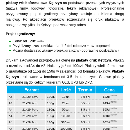
plakaty wielkoformatowe Kętrzyn
na podstawie przesłanych wytycznych
(nazwa firmy, logotypy, fotografie, teksty reklamowe). Profesjonalnie
przygotowany projekt graficzny przesyłany zostaje do Klienta drogą
mailową. Po akceptacji projektów rozpoczyna się druk plakatów a
następnie wysyłka do Kętrzyn pod wskazany adres.
Projekt graficzny:
Cena: od 120zł
netto
Przybliżony czas oczekiwania: 1-2 dni robocze + ew. poprawki
Można dostarczyć własny projekt graficzny (poprawnie poskładany)
Drukarnia Advanced przygotowała ofertę na
plakaty druk Kętrzyn
. Plakaty
o rozmiarze od A4 do A2. Nakłady już od 100szt. Plakaty wielkoformatowe
o gramaturze od 115g do 150g w zależności od formatu plakatów.
Plakaty
Kętrzyn
drukowane w terminach od 3-5 dni roboczych. Gotowe plakaty
przesyłane są do Kętrzyn kurierami GLS, UPS lub DPD.
Format
Ilość
Termin
Cena
netto
A4
21x29,7cm.
130g.
10szt.
3-5 dni
122zł
netto
A4
21x29,7cm.
130g.
20szt.
3-5 dni
143zł
netto
A4
21x29,7cm.
130g.
50szt.
3-5 dni
155zł
netto
A4
21x29,7cm.
130g.
100szt.
3-5 dni
188zł
netto
A4
21x29,7cm.
130g.
500szt.
3-5 dni
302zł
netto
A4
21x29,7cm.
130g.
1000szt.
3-5 dni
395zł