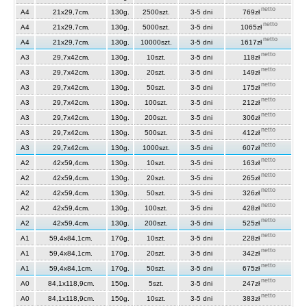
netto
A4
21x29,7cm.
130g.
2500szt.
3-5 dni
769zł
netto
A4
21x29,7cm.
130g.
5000szt.
3-5 dni
1065zł
netto
A4
21x29,7cm.
130g.
10000szt.
3-5 dni
1617zł
netto
A3
29,7x42cm.
130g.
10szt.
3-5 dni
118zł
netto
A3
29,7x42cm.
130g.
20szt.
3-5 dni
149zł
netto
A3
29,7x42cm.
130g.
50szt.
3-5 dni
175zł
netto
A3
29,7x42cm.
130g.
100szt.
3-5 dni
212zł
netto
A3
29,7x42cm.
130g.
200szt.
3-5 dni
306zł
netto
A3
29,7x42cm.
130g.
500szt.
3-5 dni
412zł
netto
A3
29,7x42cm.
130g.
1000szt.
3-5 dni
607zł
netto
A2
42x59,4cm.
130g.
10szt.
3-5 dni
163zł
netto
A2
42x59,4cm.
130g.
20szt.
3-5 dni
265zł
netto
A2
42x59,4cm.
130g.
50szt.
3-5 dni
326zł
netto
A2
42x59,4cm.
130g.
100szt.
3-5 dni
428zł
netto
A2
42x59,4cm.
130g.
200szt.
3-5 dni
525zł
netto
A1
59,4x84,1cm.
170g.
10szt.
3-5 dni
228zł
netto
A1
59,4x84,1cm.
170g.
20szt.
3-5 dni
342zł
netto
A1
59,4x84,1cm.
170g.
50szt.
3-5 dni
675zł
netto
A0
84,1x118,9cm.
150g.
5szt.
3-5 dni
247zł
netto
A0
84,1x118,9cm.
150g.
10szt.
3-5 dni
383zł