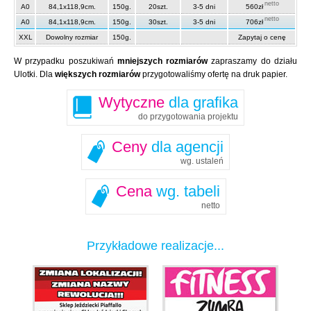
netto
A0
84,1x118,9cm.
150g.
20szt.
3-5 dni
560zł
netto
A0
84,1x118,9cm.
150g.
30szt.
3-5 dni
706zł
XXL
Dowolny rozmiar
150g.
Zapytaj o cenę
W przypadku poszukiwań
mniejszych rozmiarów
zapraszamy do działu
Ulotki. Dla
większych rozmiarów
przygotowaliśmy ofertę na druk papier.
Wytyczne
dla grafika
do przygotowania projektu
Ceny
dla agencji
wg. ustaleń
Cena
wg. tabeli
netto
Przykładowe realizacje...