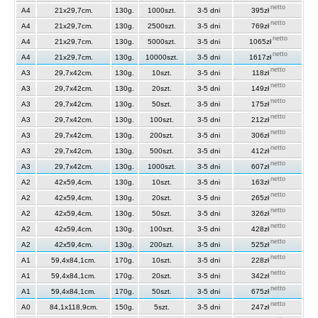
netto
A4
21x29,7cm.
130g.
1000szt.
3-5 dni
395zł
netto
A4
21x29,7cm.
130g.
2500szt.
3-5 dni
769zł
netto
A4
21x29,7cm.
130g.
5000szt.
3-5 dni
1065zł
netto
A4
21x29,7cm.
130g.
10000szt.
3-5 dni
1617zł
netto
A3
29,7x42cm.
130g.
10szt.
3-5 dni
118zł
netto
A3
29,7x42cm.
130g.
20szt.
3-5 dni
149zł
netto
A3
29,7x42cm.
130g.
50szt.
3-5 dni
175zł
netto
A3
29,7x42cm.
130g.
100szt.
3-5 dni
212zł
netto
A3
29,7x42cm.
130g.
200szt.
3-5 dni
306zł
netto
A3
29,7x42cm.
130g.
500szt.
3-5 dni
412zł
netto
A3
29,7x42cm.
130g.
1000szt.
3-5 dni
607zł
netto
A2
42x59,4cm.
130g.
10szt.
3-5 dni
163zł
netto
A2
42x59,4cm.
130g.
20szt.
3-5 dni
265zł
netto
A2
42x59,4cm.
130g.
50szt.
3-5 dni
326zł
netto
A2
42x59,4cm.
130g.
100szt.
3-5 dni
428zł
netto
A2
42x59,4cm.
130g.
200szt.
3-5 dni
525zł
netto
A1
59,4x84,1cm.
170g.
10szt.
3-5 dni
228zł
netto
A1
59,4x84,1cm.
170g.
20szt.
3-5 dni
342zł
netto
A1
59,4x84,1cm.
170g.
50szt.
3-5 dni
675zł
netto
A0
84,1x118,9cm.
150g.
5szt.
3-5 dni
247zł