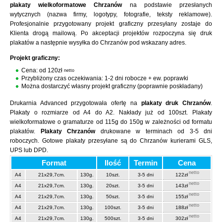
plakaty wielkoformatowe Chrzanów
na podstawie przesłanych
wytycznych (nazwa firmy, logotypy, fotografie, teksty reklamowe).
Profesjonalnie przygotowany projekt graficzny przesyłany zostaje do
Klienta drogą mailową. Po akceptacji projektów rozpoczyna się druk
plakatów a następnie wysyłka do Chrzanów pod wskazany adres.
Projekt graficzny:
Cena: od 120zł
netto
Przybliżony czas oczekiwania: 1-2 dni robocze + ew. poprawki
Można dostarczyć własny projekt graficzny (poprawnie poskładany)
Drukarnia Advanced przygotowała ofertę na
plakaty druk Chrzanów
.
Plakaty o rozmiarze od A4 do A2. Nakłady już od 100szt. Plakaty
wielkoformatowe o gramaturze od 115g do 150g w zależności od formatu
plakatów.
Plakaty Chrzanów
drukowane w terminach od 3-5 dni
roboczych. Gotowe plakaty przesyłane są do Chrzanów kurierami GLS,
UPS lub DPD.
Format
Ilość
Termin
Cena
netto
A4
21x29,7cm.
130g.
10szt.
3-5 dni
122zł
netto
A4
21x29,7cm.
130g.
20szt.
3-5 dni
143zł
netto
A4
21x29,7cm.
130g.
50szt.
3-5 dni
155zł
netto
A4
21x29,7cm.
130g.
100szt.
3-5 dni
188zł
netto
A4
21x29,7cm.
130g.
500szt.
3-5 dni
302zł