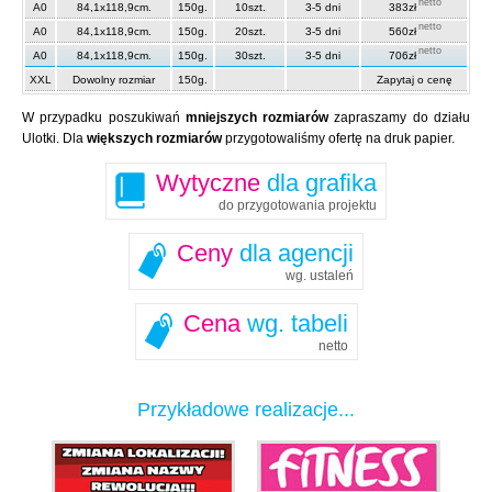
netto
A0
84,1x118,9cm.
150g.
10szt.
3-5 dni
383zł
netto
A0
84,1x118,9cm.
150g.
20szt.
3-5 dni
560zł
netto
A0
84,1x118,9cm.
150g.
30szt.
3-5 dni
706zł
XXL
Dowolny rozmiar
150g.
Zapytaj o cenę
W przypadku poszukiwań
mniejszych rozmiarów
zapraszamy do działu
Ulotki. Dla
większych rozmiarów
przygotowaliśmy ofertę na druk papier.
Wytyczne
dla grafika
do przygotowania projektu
Ceny
dla agencji
wg. ustaleń
Cena
wg. tabeli
netto
Przykładowe realizacje...