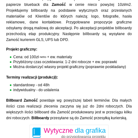
papierze blueback dla
Zamość
w cenie nieco powyżej 10zł/m2.
Projektujemy billboardy na podstawie wytycznych oraz przesłanych
materiałów od Klientów do których należą: logo, fotografie, hasła
reklamowe, dane kontaktowe. Przygotowane propozycje graficzne
odsyłamy drogą mailową do akceptacji. Po akceptacji projektów billboardy
przechodzą etap produkcyjny. Następnie billboardy są wysyłane do
Zamość kurierem GLS, UPS lub DPD.
Projekt graficzny:
Cena: od 100zł
+ ew. materiały
netto
Przybliżony czas oczekiwania: 1-2 dni robocze + ew. poprawki
Można dostarczyć własny projekt graficzny (poprawnie poskładany)
Terminy realizacji (produkcji):
standardowy - od 48h
indywidualny - do ustalenia
Billboard Zamość
powstaje wg powyższej tabeli terminów. Dla małych
ilości czas realizacji zlecenia zaczyna się już do 2dni roboczych. Dla
większych ilości billboard dla Zamość produkowany jest w przeciągu kilku
dni roboczych.
Billboardy
przesyłane są do Zamość przesyłką kurierską.
Wytyczne
dla grafika
do przygotowania projektu