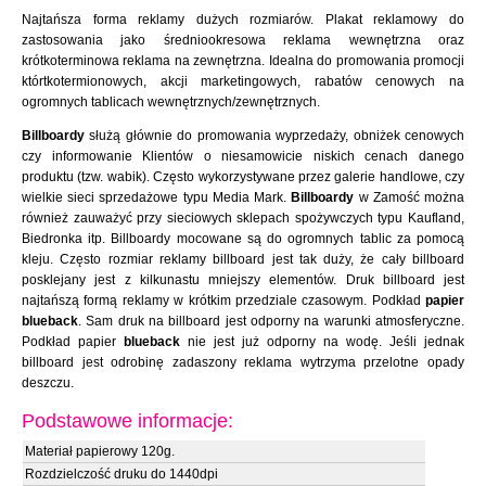
Najtańsza forma reklamy dużych rozmiarów. Plakat reklamowy do
zastosowania jako średniookresowa reklama wewnętrzna oraz
krótkoterminowa reklama na zewnętrzna. Idealna do promowania promocji
którtkotermionowych, akcji marketingowych, rabatów cenowych na
ogromnych tablicach wewnętrznych/zewnętrznych.
Billboardy
służą głównie do promowania wyprzedaży, obniżek cenowych
czy informowanie Klientów o niesamowicie niskich cenach danego
produktu (tzw. wabik). Często wykorzystywane przez galerie handlowe, czy
wielkie sieci sprzedażowe typu Media Mark.
Billboardy
w Zamość można
również zauważyć przy sieciowych sklepach spożywczych typu Kaufland,
Biedronka itp. Billboardy mocowane są do ogromnych tablic za pomocą
kleju. Często rozmiar reklamy billboard jest tak duży, że cały billboard
posklejany jest z kilkunastu mniejszy elementów. Druk billboard jest
najtańszą formą reklamy w krótkim przedziale czasowym. Podkład
papier
blueback
. Sam druk na billboard jest odporny na warunki atmosferyczne.
Podkład papier
blueback
nie jest już odporny na wodę. Jeśli jednak
billboard jest odrobinę zadaszony reklama wytrzyma przelotne opady
deszczu.
Podstawowe informacje:
Materiał papierowy 120g.
Rozdzielczość druku do 1440dpi