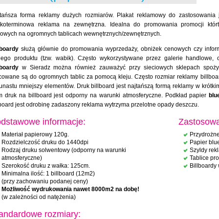
tańsza forma reklamy dużych rozmiarów. Plakat reklamowy do zastosowania
tkoterminowa reklama na zewnętrzna. Idealna do promowania promocji którt
owych na ogromnych tablicach wewnętrznych/zewnętrznych.
lboardy
służą głównie do promowania wyprzedaży, obniżek cenowych czy infor
ego produktu (tzw. wabik). Często wykorzystywane przez galerie handlowe, 
lboardy
w Sieradz można również zauważyć przy sieciowych sklepach spożywc
owane są do ogromnych tablic za pomocą kleju. Często rozmiar reklamy billboard j
kunastu mniejszy elementów. Druk billboard jest najtańszą formą reklamy w krót
 druk na billboard jest odporny na warunki atmosferyczne. Podkład papier
blu
lboard jest odrobinę zadaszony reklama wytrzyma przelotne opady deszczu.
dstawowe informacje:
Zastosowa
Materiał papierowy 120g.
Przydrożne
Rozdzielczość druku do 1440dpi
Papier blu
Rodzaj druku solwentowy (odporny na warunki
Szyldy re
atmosferyczne)
Tablice pr
Szerokość druku z wałka: 125cm.
Billboardy
Minimalna ilość: 1 billboard (12m2)
(przy zachowaniu podanej ceny)
Możliwość wydrukowania nawet 8000m2 na dobę!
(w zależności od natężenia)
andardowe rozmiary: