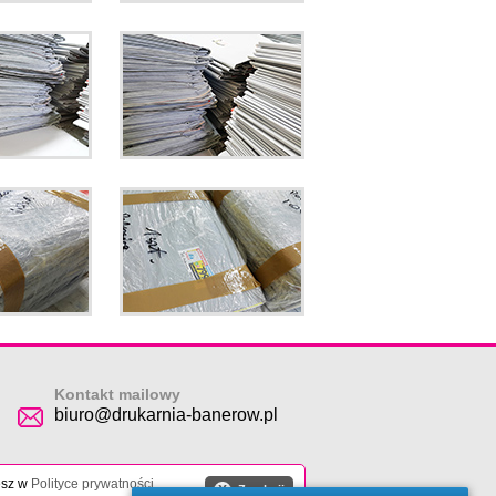
Kontakt mailowy
biuro@drukarnia-banerow.pl
esz w
Polityce prywatności
.
X
Zamknij