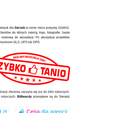
ueback dla
Sieradz
w cenie nieco powyżej 10zł/m2.
ientów do których należą: logo, fotografie, hasła
mailową do akceptacji. Po akceptacji projektów
dz kurierem GLS, UPS lub DPD.
izacji zlecenia zaczyna się już do 2dni roboczych.
i roboczych.
Billboardy
przesyłane są do Sieradz
 zł
Cena
dla agencji