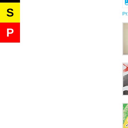
S
Pr
P