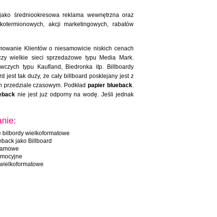
 jako średniookresowa reklama wewnętrzna oraz
kotermionowych, akcji marketingowych, rabatów
mowanie Klientów o niesamowicie niskich cenach
czy wielkie sieci sprzedażowe typu Media Mark.
zych typu Kaufland, Biedronka itp. Billboardy
est tak duży, że cały billboard posklejany jest z
kim przedziale czasowym. Podkład
papier blueback
.
eback
nie jest już odporny na wodę. Jeśli jednak
nie:
 bilbordy wielkoformatowe
eback jako Billboard
klamowe
omocyjne
 wielkoformatowe