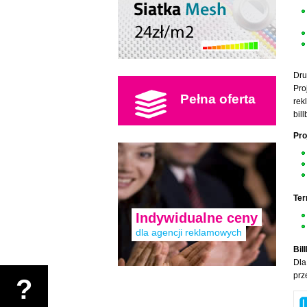
Dru
Pro
Pełna oferta
rek
bil
Pro
Ter
Indywidualne ceny
dla agencji reklamowych
Bil
Dla
prz
?