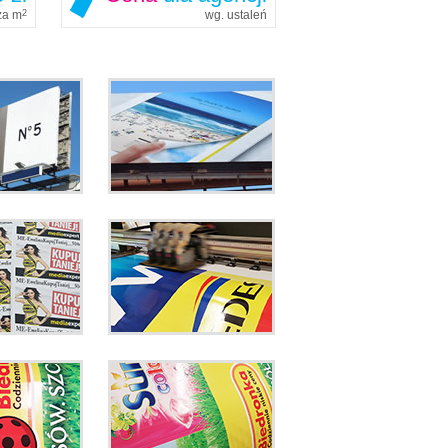
 za m
2
wg. ustaleń