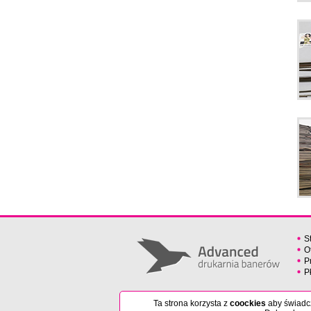
S
O
P
P
Ta strona korzysta z
coockies
aby świadcz