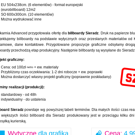
EU 504x238cm. (6 elementów) - format europejski
(eurobillboard) 12m2
SO 600x300cm. (10 elementów)
Można wydrukować inne
karnia Advanced przygotowała ofertę dla
billboardy Sieradz
. Druk na papierze bl
jektujemy billboardy na podstawie wytycznych oraz przesłanych materiałów od Kl
lamowe, dane kontaktowe. Przygotowane propozycje graficzne odsyłamy drogą 
lboardy przechodzą etap produkcyjny. Następnie billboardy są wysyłane do Siera
jekt graficzny:
Cena: od 100zł
+ ew. materiały
netto
Przybliżony czas oczekiwania: 1-2 dni robocze + ew. poprawki
Można dostarczyć własny projekt graficzny (poprawnie poskładany)
miny realizacji (produkcji):
standardowy - od 48h
indywidualny - do ustalenia
lboard Sieradz
powstaje wg powyższej tabeli terminów. Dla małych ilości czas real
 większych ilości billboard dla Sieradz produkowany jest w przeciągu kilku dn
esyłką kurierską.
Wytyczne
dla grafika
Cena:
4,99