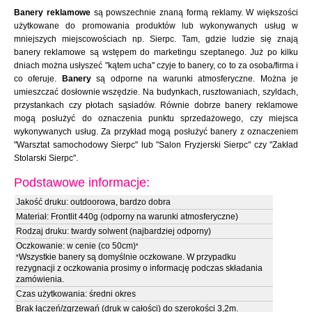
Banery reklamowe
są powszechnie znaną formą reklamy. W większości
użytkowane do promowania produktów lub wykonywanych usług w
mniejszych miejscowościach np. Sierpc. Tam, gdzie ludzie się znają
banery reklamowe są wstępem do marketingu szeptanego. Już po kilku
dniach można usłyszeć "kątem ucha" czyje to banery, co to za osoba/firma i
co oferuje.
Banery
są odporne na warunki atmosferyczne. Można je
umieszczać dosłownie wszędzie. Na budynkach, rusztowaniach, szyldach,
przystankach czy płotach sąsiadów. Równie dobrze banery reklamowe
mogą posłużyć do oznaczenia punktu sprzedażowego, czy miejsca
wykonywanych usług. Za przykład mogą posłużyć banery z oznaczeniem
"Warsztat samochodowy Sierpc" lub "Salon Fryzjerski Sierpc" czy "Zakład
Stolarski Sierpc".
Podstawowe informacje:
Jakość druku: outdoorowa, bardzo dobra
Materiał: Frontlit 440g (odporny na warunki atmosferyczne)
Rodzaj druku: twardy solwent (najbardziej odporny)
Oczkowanie: w cenie (co 50cm)
*
Wszystkie banery są domyślnie oczkowane. W przypadku
*
rezygnacji z oczkowania prosimy o informację podczas składania
zamówienia.
Czas użytkowania: średni okres
Brak łączeń/zgrzewań (druk w całości) do szerokości 3,2m.