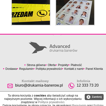
Strona główna
Oferta
Projekty
Płatność
Dostawa
Regulamin
Polityka prywatności
Kontakt z nami
Panel Klienta
Kontakt mailowy
Infolinia
biuro@drukarnia-banerow.pl
12 333 73 20
Ta strona korzysta z
coockies
aby świadczyć usługi na
X
Zamknij
najwyższym poziomie. Więcej informacji o ich wykorzystaniu
znajdziesz w
Polityce prywatności
.
Dalsze korzystanie ze strony oznacza, że akceptujesz
Regulamin
oraz
Politykę