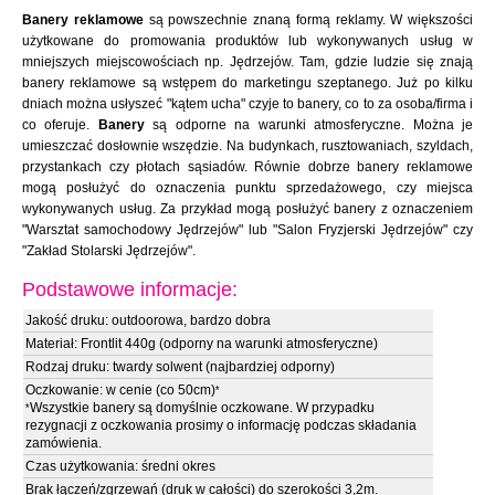
Banery reklamowe
są powszechnie znaną formą reklamy. W większości
użytkowane do promowania produktów lub wykonywanych usług w
mniejszych miejscowościach np. Jędrzejów. Tam, gdzie ludzie się znają
banery reklamowe są wstępem do marketingu szeptanego. Już po kilku
dniach można usłyszeć "kątem ucha" czyje to banery, co to za osoba/firma i
co oferuje.
Banery
są odporne na warunki atmosferyczne. Można je
umieszczać dosłownie wszędzie. Na budynkach, rusztowaniach, szyldach,
przystankach czy płotach sąsiadów. Równie dobrze banery reklamowe
mogą posłużyć do oznaczenia punktu sprzedażowego, czy miejsca
wykonywanych usług. Za przykład mogą posłużyć banery z oznaczeniem
"Warsztat samochodowy Jędrzejów" lub "Salon Fryzjerski Jędrzejów" czy
"Zakład Stolarski Jędrzejów".
Podstawowe informacje:
Jakość druku: outdoorowa, bardzo dobra
Materiał: Frontlit 440g (odporny na warunki atmosferyczne)
Rodzaj druku: twardy solwent (najbardziej odporny)
Oczkowanie: w cenie (co 50cm)
*
Wszystkie banery są domyślnie oczkowane. W przypadku
*
rezygnacji z oczkowania prosimy o informację podczas składania
zamówienia.
Czas użytkowania: średni okres
Brak łączeń/zgrzewań (druk w całości) do szerokości 3,2m.