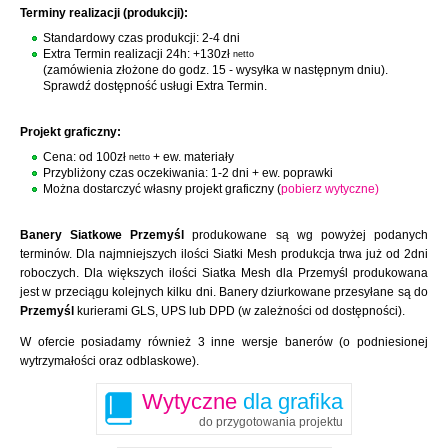
Terminy realizacji (produkcji):
Standardowy czas produkcji: 2-4 dni
Extra Termin realizacji 24h: +130zł
netto
(zamówienia złożone do godz. 15 - wysyłka w następnym dniu).
Sprawdź dostępność usługi Extra Termin.
Projekt graficzny:
Cena: od 100zł
+ ew. materiały
netto
Przybliżony czas oczekiwania: 1-2 dni + ew. poprawki
Można dostarczyć własny projekt graficzny (
pobierz wytyczne)
Banery Siatkowe Przemyśl
produkowane są wg powyżej podanych
terminów. Dla najmniejszych ilości Siatki Mesh produkcja trwa już od 2dni
roboczych. Dla większych ilości Siatka Mesh dla Przemyśl produkowana
jest w przeciągu kolejnych kilku dni. Banery dziurkowane przesyłane są do
Przemyśl
kurierami GLS, UPS lub DPD (w zależności od dostępności).
W ofercie posiadamy również 3 inne wersje banerów (o podniesionej
wytrzymałości oraz odblaskowe).
Wytyczne
dla grafika
do przygotowania projektu