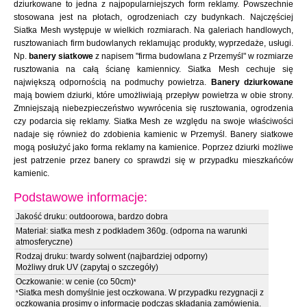
dziurkowane to jedna z najpopularniejszych form reklamy. Powszechnie
stosowana jest na płotach, ogrodzeniach czy budynkach. Najczęściej
Siatka Mesh występuje w wielkich rozmiarach. Na galeriach handlowych,
rusztowaniach firm budowlanych reklamując produkty, wyprzedaże, usługi.
Np.
banery siatkowe
z napisem "firma budowlana z Przemyśl" w rozmiarze
rusztowania na całą ścianę kamiennicy. Siatka Mesh cechuje się
największą odpornością na podmuchy powietrza.
Banery dziurkowane
mają bowiem dziurki, które umożliwiają przepływ powietrza w obie strony.
Zmniejszają niebezpieczeństwo wywrócenia się rusztowania, ogrodzenia
czy podarcia się reklamy. Siatka Mesh ze względu na swoje właściwości
nadaje się również do zdobienia kamienic w Przemyśl. Banery siatkowe
mogą posłużyć jako forma reklamy na kamienice. Poprzez dziurki możliwe
jest patrzenie przez banery co sprawdzi się w przypadku mieszkańców
kamienic.
Podstawowe informacje:
Jakość druku: outdoorowa, bardzo dobra
Materiał: siatka mesh z podkładem 360g. (odporna na warunki
atmosferyczne)
Rodzaj druku: twardy solwent (najbardziej odporny)
Możliwy druk UV (zapytaj o szczegóły)
Oczkowanie: w cenie (co 50cm)
*
Siatka mesh domyślnie jest oczkowana. W przypadku rezygnacji z
*
oczkowania prosimy o informację podczas składania zamówienia.