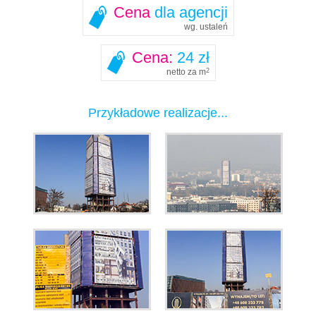
Cena
dla agencji
wg. ustaleń
Cena:
24 zł
netto za m
2
Przykładowe realizacje...