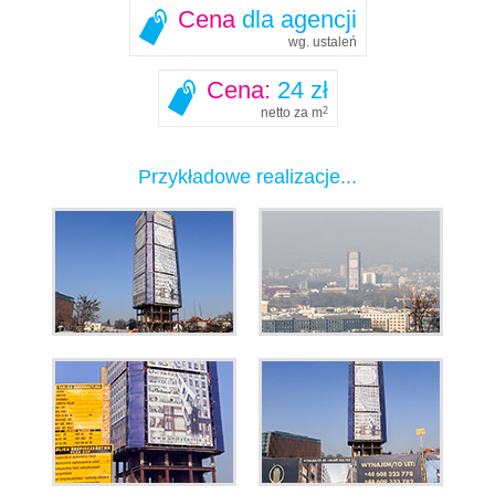
Cena
dla agencji
wg. ustaleń
Cena:
24 zł
netto za m
2
Przykładowe realizacje...