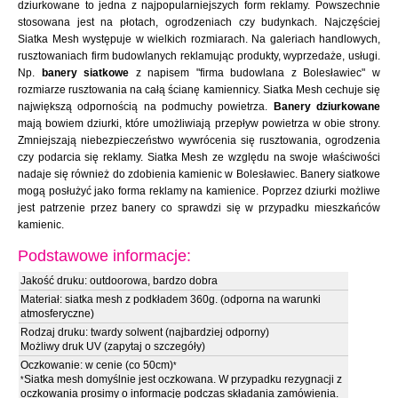
dziurkowane to jedna z najpopularniejszych form reklamy. Powszechnie
stosowana jest na płotach, ogrodzeniach czy budynkach. Najczęściej
Siatka Mesh występuje w wielkich rozmiarach. Na galeriach handlowych,
rusztowaniach firm budowlanych reklamując produkty, wyprzedaże, usługi.
Np.
banery siatkowe
z napisem "firma budowlana z Bolesławiec" w
rozmiarze rusztowania na całą ścianę kamiennicy. Siatka Mesh cechuje się
największą odpornością na podmuchy powietrza.
Banery dziurkowane
mają bowiem dziurki, które umożliwiają przepływ powietrza w obie strony.
Zmniejszają niebezpieczeństwo wywrócenia się rusztowania, ogrodzenia
czy podarcia się reklamy. Siatka Mesh ze względu na swoje właściwości
nadaje się również do zdobienia kamienic w Bolesławiec. Banery siatkowe
mogą posłużyć jako forma reklamy na kamienice. Poprzez dziurki możliwe
jest patrzenie przez banery co sprawdzi się w przypadku mieszkańców
kamienic.
Podstawowe informacje:
Jakość druku: outdoorowa, bardzo dobra
Materiał: siatka mesh z podkładem 360g. (odporna na warunki
atmosferyczne)
Rodzaj druku: twardy solwent (najbardziej odporny)
Możliwy druk UV (zapytaj o szczegóły)
Oczkowanie: w cenie (co 50cm)
*
Siatka mesh domyślnie jest oczkowana. W przypadku rezygnacji z
*
oczkowania prosimy o informację podczas składania zamówienia.