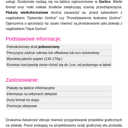
usługi. Doskonale nadają się na tablice ogłoszeniowe w
Gorlice
. Wielki
format oraz niski nakład środków zwiększają szansę przedsięwzięcia.
Plakaty wielkoformatowe
można zauważyć np. przed sylwestrem z
nagłówkiem "Sylwester Gorlice" czy "Przedstawienie teatralne Gorlice".
Ogłoszenia o sprzedaży np. opału również są produkowane jako plakaty z
nagłówkiem "Opał Gorlice".
Podstawowe informacje:
Pełnokolorowy druk
jednostronny
Precyzyjny zadruk cyfrowy lub offsetowy lub eco-solventowy
Wysokiej jakości papier (130-170g.)
Rozmiar rzeczywisty może różnić się do 1cm, od podanego w tabeli
Zastosowanie:
Plakaty na tablice informacyjne
Informacje na witrynach sklepów
Duży format na słupy
Promocje sklepowe
Drukarnia Advanced oferuje również przygotowanie projektów graficznych
na plakaty. Prace polegają na projektowaniu szaty graficznej dla produktu