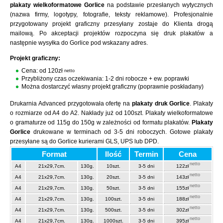
plakaty wielkoformatowe Gorlice
na podstawie przesłanych wytycznych
(nazwa firmy, logotypy, fotografie, teksty reklamowe). Profesjonalnie
przygotowany projekt graficzny przesyłany zostaje do Klienta drogą
mailową. Po akceptacji projektów rozpoczyna się druk plakatów a
następnie wysyłka do Gorlice pod wskazany adres.
Projekt graficzny:
Cena: od 120zł
netto
Przybliżony czas oczekiwania: 1-2 dni robocze + ew. poprawki
Można dostarczyć własny projekt graficzny (poprawnie poskładany)
Drukarnia Advanced przygotowała ofertę na
plakaty druk Gorlice
. Plakaty
o rozmiarze od A4 do A2. Nakłady już od 100szt. Plakaty wielkoformatowe
o gramaturze od 115g do 150g w zależności od formatu plakatów.
Plakaty
Gorlice
drukowane w terminach od 3-5 dni roboczych. Gotowe plakaty
przesyłane są do Gorlice kurierami GLS, UPS lub DPD.
Format
Ilość
Termin
Cena
netto
A4
21x29,7cm.
130g.
10szt.
3-5 dni
122zł
netto
A4
21x29,7cm.
130g.
20szt.
3-5 dni
143zł
netto
A4
21x29,7cm.
130g.
50szt.
3-5 dni
155zł
netto
A4
21x29,7cm.
130g.
100szt.
3-5 dni
188zł
netto
A4
21x29,7cm.
130g.
500szt.
3-5 dni
302zł
netto
A4
21x29,7cm.
130g.
1000szt.
3-5 dni
395zł