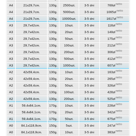
netto
A4
21x29,7cm.
130g.
2500szt.
3-5 dni
769zł
netto
A4
21x29,7cm.
130g.
5000szt.
3-5 dni
1065zł
netto
A4
21x29,7cm.
130g.
10000szt.
3-5 dni
1617zł
netto
A3
29,7x42cm.
130g.
10szt.
3-5 dni
118zł
netto
A3
29,7x42cm.
130g.
20szt.
3-5 dni
149zł
netto
A3
29,7x42cm.
130g.
50szt.
3-5 dni
175zł
netto
A3
29,7x42cm.
130g.
100szt.
3-5 dni
212zł
netto
A3
29,7x42cm.
130g.
200szt.
3-5 dni
306zł
netto
A3
29,7x42cm.
130g.
500szt.
3-5 dni
412zł
netto
A3
29,7x42cm.
130g.
1000szt.
3-5 dni
607zł
netto
A2
42x59,4cm.
130g.
10szt.
3-5 dni
163zł
netto
A2
42x59,4cm.
130g.
20szt.
3-5 dni
265zł
netto
A2
42x59,4cm.
130g.
50szt.
3-5 dni
326zł
netto
A2
42x59,4cm.
130g.
100szt.
3-5 dni
428zł
netto
A2
42x59,4cm.
130g.
200szt.
3-5 dni
525zł
netto
A1
59,4x84,1cm.
170g.
10szt.
3-5 dni
228zł
netto
A1
59,4x84,1cm.
170g.
20szt.
3-5 dni
342zł
netto
A1
59,4x84,1cm.
170g.
50szt.
3-5 dni
675zł
netto
A0
84,1x118,9cm.
150g.
5szt.
3-5 dni
247zł
netto
A0
84,1x118,9cm.
150g.
10szt.
3-5 dni
383zł