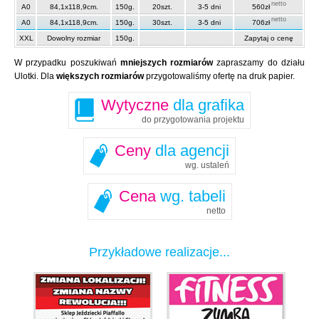
netto
A0
84,1x118,9cm.
150g.
20szt.
3-5 dni
560zł
netto
A0
84,1x118,9cm.
150g.
30szt.
3-5 dni
706zł
XXL
Dowolny rozmiar
150g.
Zapytaj o cenę
W przypadku poszukiwań
mniejszych rozmiarów
zapraszamy do działu
Ulotki. Dla
większych rozmiarów
przygotowaliśmy ofertę na druk papier.
Wytyczne
dla grafika
do przygotowania projektu
Ceny
dla agencji
wg. ustaleń
Cena
wg. tabeli
netto
Przykładowe realizacje...